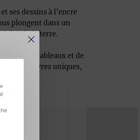
 et ses dessins à l’encre
s nous plongent dans un
el et de la terre.
 formes de tableaux et de
dix-huit œuvres uniques,
 continue
se
.
nd
the