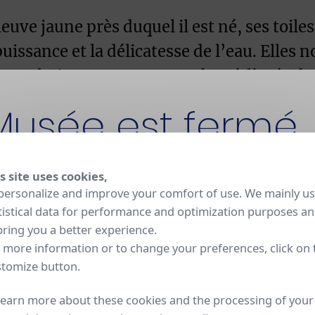
uve jaune près duquel il est né, ses toiles
 puissance et la délicatesse de l’eau. Elle
mplative et nous suspendent à l’orée du ci
Musée est fermé
vres, en 2017, Li Xin invente de nouvelles
orcelaine, pour composer un ensemble de 
es ses subtilités.
s site uses cookies,
t fermé pour rénovation jusqu'en 2030. La Manufacture
personalize and improve your comfort of use. We mainly u
 et ses ateliers restent ouverts aux visites sur réservation
tistical data for performance and optimization purposes a
bring you a better experience.
 more information or to change your preferences, click on 
tomize button.
learn more about these cookies and the processing of your