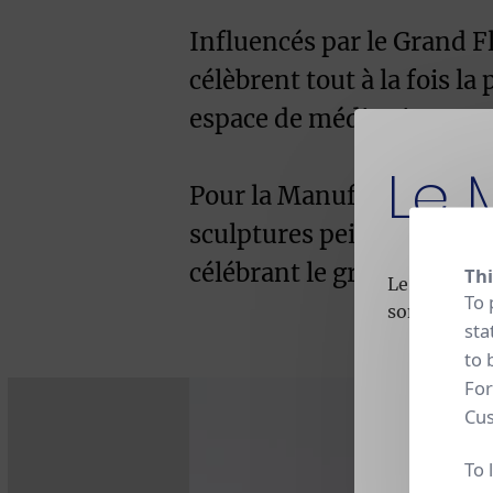
Influencés par le Grand Fle
célèbrent tout à la fois la
espace de méditation conte
Le 
Pour la Manufacture de Sè
sculptures peintes sur p
célébrant le gris dans tout
Thi
Le Musée es
To 
son activité
sta
to 
For
Cus
To 