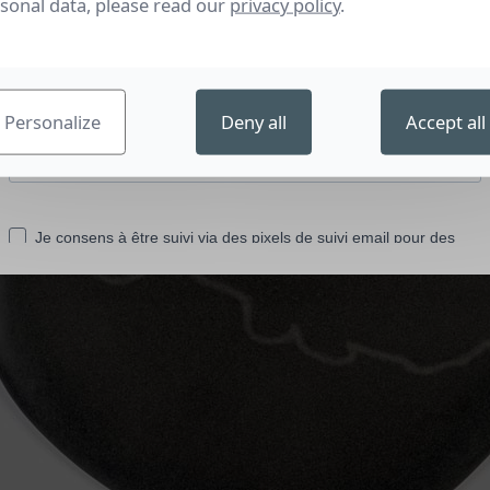
sonal data, please read our
privacy policy
.
Personalize
Deny all
Accept all