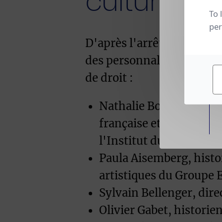
culturel
To 
per
D'après l'arrêté du 24 jui
des personnalités suivan
de droit :
Nathalie Bondil, Présid
française et canadienn
l'Institut du Monde Ara
Paula Aisemberg, histor
artistiques du Groupe E
Sylvain Bellenger, dir
Olivier Gabet, historie