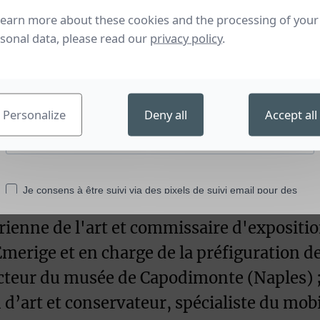
learn more about these cookies and the processing of your
sonal data, please read our
privacy policy
.
n 2021 suivi de l'arrêté du 2 novembre 202
tes, désignées en raison de leurs compéte
Personalize
Deny all
Accept all
ente du conseil artistique, scientifique et
e, directrice du département du musée et 
be, à Paris ;
ienne de l'art et commissaire d'exposition
merige et en charge de la préfiguration d
ecteur du musée de Capodimonte (Naples) 
n d’art et conservateur, spécialiste du mobi