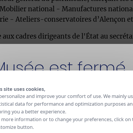
 Mobilier national - Manufactures nationa
erie - Ateliers-conservatoires d’Alençon 
aux cadres dirigeants de l'État au secréta
Musée est fermé
us du personnel
e de la Culture daté du 07/03/2022 et publi
s site uses cookies,
t fermé pour rénovation jusqu'en 2030. La Manufacture
personalize and improve your comfort of use. We mainly u
 et ses ateliers restent ouverts aux visites sur réservation
tistical data for performance and optimization purposes a
istique, scientifi
bring you a better experience.
 more information or to change your preferences, click on 
tomize button.