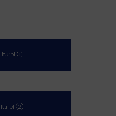
lturel (1)
lturel (2)