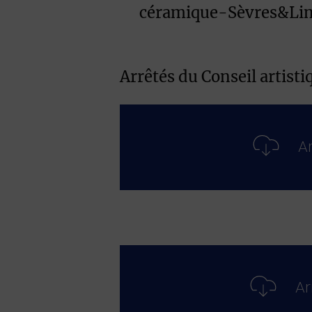
céramique-Sèvres&Lim
Arrêtés du Conseil artistiq
Ar
Ar