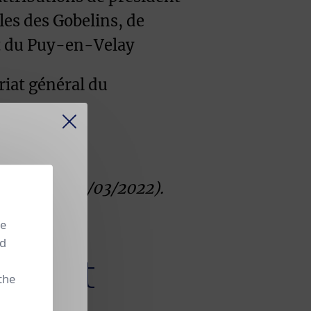
les des Gobelins, de
et du Puy-en-Velay
riat général du
é au JO le 10/03/2022).
 continue
se
.
nd
que et
the