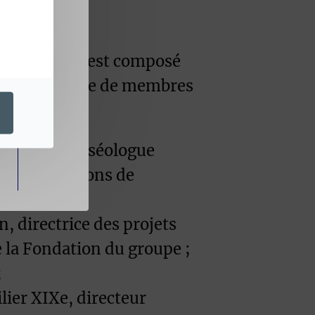
1, le conseil est composé
nces ainsi que de membres
 culturel, muséologue
des expositions de
, directrice des projets
e la Fondation du groupe ;
;
lier XIXe, directeur