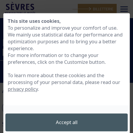
BILLETTERIE
This site uses cookies,
To personalize and improve your comfort of use.
We mainly use statistical data for performance and
RÉSULTATS
optimization purposes and to bring you a better
experience.
DE LA RECHERCHE
For more information or to change your
MANUFACTURE
preferences, click on the Customize button.
To learn more about these cookies and the
processing of your personal data, please read our
privacy policy
.
Accueil
>
Résultats de la recherche
Accept all
Saisissez votre recherche ci dessous: