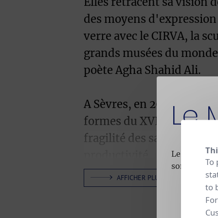
Elles retracent sa vision 
des moyens d'expression tr
verre avec le CIRVA, la sc
grands musées du monde. E
poète Agha Shahid Ali.
Le 
A Sèvres, en 2012-2013, I
formes du XVIIIe siècle un
fragilité des savoirs fair
Thi
productivité.
Le Musée es
To 
son activité
sta
AFFICHER PLUS
to 
Avec une grande fantaisie 
For
oeufs de trois oiseaux vic
Cus