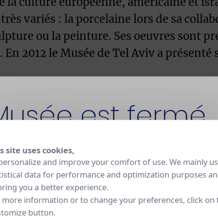
de la culture européenne, américaine et is
ès variés : la porcelaine lors de sa collab
ulpture ou la peinture. Ses oeuvres sont p
n 2012 le Musée de Tel Aviv a présenté sa
Musée est fermé
zhar Patkin a décliné sur un service en po
 décor d’oiseaux, espèces aujourd’hui étei
e artisanaux, menacés par les exigences mo
s site uses cookies,
t fermé pour rénovation jusqu'en 2030. La Manufacture
personalize and improve your comfort of use. We mainly u
 et ses ateliers restent ouverts aux visites sur réservation
tistical data for performance and optimization purposes a
bring you a better experience.
poétique, il a adapté les dimensions des c
 more information or to change your preferences, click on 
times d’extinction. Le plus grand, le quatri
tomize button.