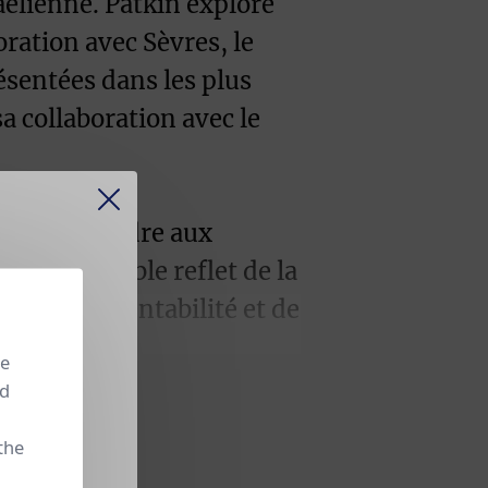
raélienne. Patkin explore
oration avec Sèvres, le
résentées dans les plus
 collaboration avec le
rcelaine tendre aux
ntes, possible reflet de la
dernes de rentabilité et de
 continue
se
.
nd
oquetiers à celles des
the
ème, est un clin d’oeil de