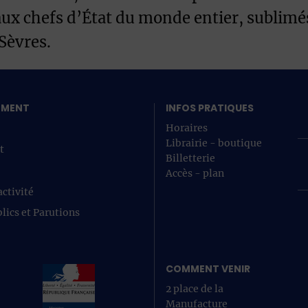
aux chefs d’État du monde entier, sublimé
Sèvres.
SEMENT
INFOS PRATIQUES
Horaires
Librairie - boutique
t
Billetterie
Accès - plan
ctivité
lics et Parutions
COMMENT VENIR
2 place de la
Manufacture