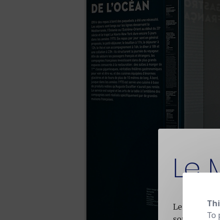
Le 
Thi
Le Musée es
To 
son activité