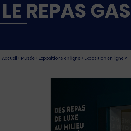
LE REPAS GA
Accueil
>
Musée
>
Expositions en ligne
>
Exposition en ligne À 