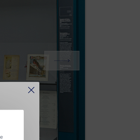
 continue
se
.