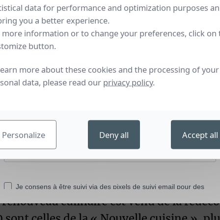
tistical data for performance and optimization purposes a
bring you a better experience.
 more information or to change your preferences, click on 
tomize button.
learn more about these cookies and the processing of your
quebot - Normandie, France (1935) / crédit : collection Fre
sonal data, please read our
privacy policy
.
ée nationaux
ronomique s’est largement diffusée dans la
Personalize
Deny all
Accept all
s : grandes occasions ou rencontres amical
t de l’ordinaire aussi bien par les produi
able.
 renouveau culinaire est venu de la redéco
sont celles de la « Nouvelle cuisine », plu