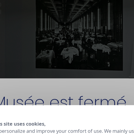
Musée est fermé
s site uses cookies,
t fermé pour rénovation jusqu'en 2030. La Manufacture
personalize and improve your comfort of use. We mainly u
 et ses ateliers restent ouverts aux visites sur réservation