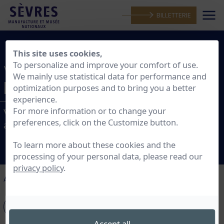
BILLETTERIE
This site uses cookies,
To personalize and improve your comfort of use.
VISITES
We mainly use statistical data for performance and
INDIVIDUELS ET GROUPES
optimization purposes and to bring you a better
MANUFACTURE
experience.
For more information or to change your
Visites du Musée national de la céramique et des
preferences, click on the Customize button.
ateliers de la Manufacture
To learn more about these cookies and the
processing of your personal data, please read our
privacy policy
.
Accueil
>
Programme
>
Visites individuels et groupes