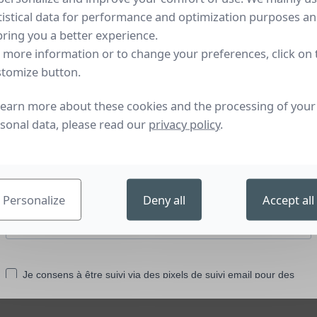
 et ses ateliers restent ouverts aux visites sur réservation
tistical data for performance and optimization purposes a
bring you a better experience.
 more information or to change your preferences, click on 
mique a plus de 200 ans de curiosité, d’in
tomize button.
d’art.
learn more about these cookies and the processing of your
sonal data, please read our
privacy policy
.
une collection de référence de près de 5
 les pays à des œuvres contemporaines et à
de France, est issu d’une idée d’Alexandr
Personalize
Deny all
Accept all
une collection de céramiques accessible et