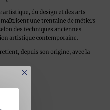
artistique, du design et des arts
et maîtrisent une trentaine de métiers
u selon des techniques anciennes
ssion artistique contemporaine.
etient, depuis son origine, avec la
 continue
se