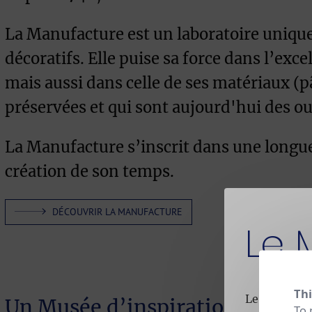
La Manufacture est un laboratoire unique,
décoratifs. Elle puise sa force dans l’exc
mais aussi dans celle de ses matériaux (p
préservées et qui sont aujourd'hui des ou
La Manufacture s’inscrit dans une longue 
création de son temps.
DÉCOUVRIR LA MANUFACTURE
Le 
Thi
Le Musée es
Un Musée d’inspiration
To 