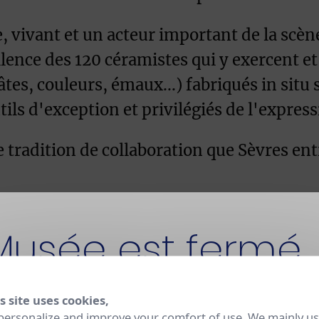
 vivant et un acteur important de la scène 
ellence des 120 céramistes qui y exercent 
âtes, couleurs, émaux...) fabriqués in sit
tils d'exception et privilégiés de l'expre
tradition de collaboration que Sèvres entr
Musée est fermé
s site uses cookies,
t fermé pour rénovation jusqu'en 2030. La Manufacture
personalize and improve your comfort of use. We mainly u