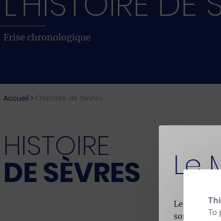
L'HISTOIRE DE 
Frise chronologique
Accueil
>
L'histoire de Sèvres
HISTOIRE
Le 
DE SÈVRES
Thi
Le Musée es
To 
son activité