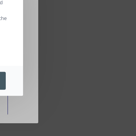
nd
the