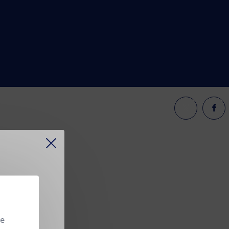
 continue
se
.