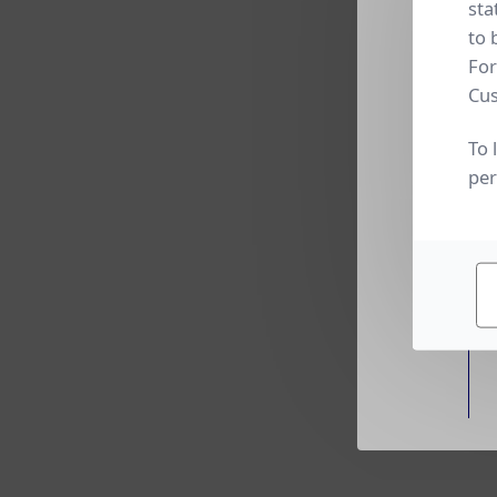
sta
to 
For
Cus
To 
per