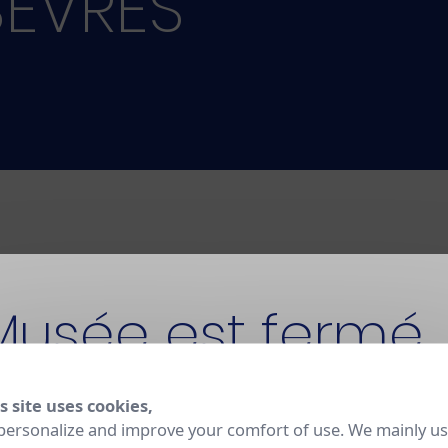
SÈVRES
Musée est fermé
s site uses cookies,
t fermé pour rénovation jusqu'en 2030. La Manufacture
personalize and improve your comfort of use. We mainly u
 et ses ateliers restent ouverts aux visites sur réservation