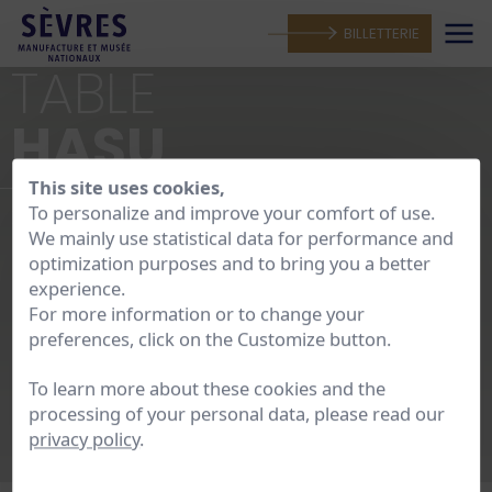
BILLETTERIE
TABLE
HASU
This site uses cookies,
To personalize and improve your comfort of use.
2017
MANUFACTURE
We mainly use statistical data for performance and
optimization purposes and to bring you a better
experience.
For more information or to change your
preferences, click on the Customize button.
To learn more about these cookies and the
processing of your personal data, please read our
privacy policy
.