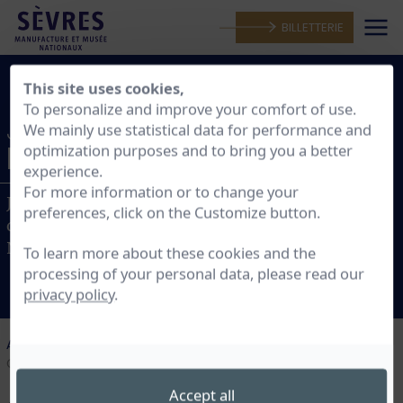
BILLETTERIE
This site uses cookies,
To personalize and improve your comfort of use.
JEAN CHARLES NICOLAS
We mainly use statistical data for performance and
BRACHARD
optimization purposes and to bring you a better
experience.
MANUFACTURE
For more information or to change your
Jean Charles Nicolas Brachard, est le descendant
preferences, click on the Customize button.
d'un père modeleur à la Manufacture de Sèvres,
Nicolas Brachard.
To learn more about these cookies and the
processing of your personal data, please read our
privacy policy
.
Accueil
>
Manufacture
>
Les artistes de Sèvres
>
Jean
Charles Nicolas Brachard
Accept all