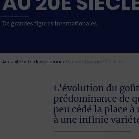
AU 20E SIÈCL
De grandes figures internationales.
Accueil
>
Liste des parcours
>
La création au 20e siècle
L'évolution du goût
prédominance de qu
peu cédé la place à
à une infinie variét