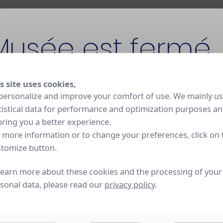
d'artiste », "Studio Pottery" en Grande-B
Musée est fermé
 indépendante. Les Expositions universell
ent considérablement contribué au dévelo
aleur à la dissymétrie, aux déformations, 
s site uses cookies,
d des coulures d'émail.
t fermé pour rénovation jusqu'en 2030. La Manufacture
personalize and improve your comfort of use. We mainly u
 et ses ateliers restent ouverts aux visites sur réservation
tistical data for performance and optimization purposes a
les de la faience, de la terre vernissée et d
bring you a better experience.
u Sud de la France, sont bien représentées
 more information or to change your preferences, click on 
tomize button.
0-80 ce sont le grès et la porcelaine, trav
ent les matériaux de prédilection des nou
learn more about these cookies and the processing of your
sonal data, please read our
privacy policy
.
iberté d'expression s'exprime, qu'ils utili
re céramique brute