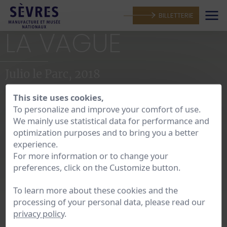
BILLETTERIE
LA VAGUE
Julio le Parc, 2018
This site uses cookies,
MANUFACTURE
To personalize and improve your comfort of use.
We mainly use statistical data for performance and
optimization purposes and to bring you a better
experience.
For more information or to change your
preferences, click on the Customize button.
To learn more about these cookies and the
processing of your personal data, please read our
privacy policy
.